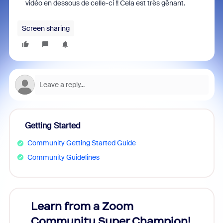
vidéo en dessous de celle-ci !!
Cela est très gênant.
Screen sharing
Getting Started
Community Getting Started Guide
Community Guidelines
Learn from a Zoom
Zoom
Community Super Champion!
Micr