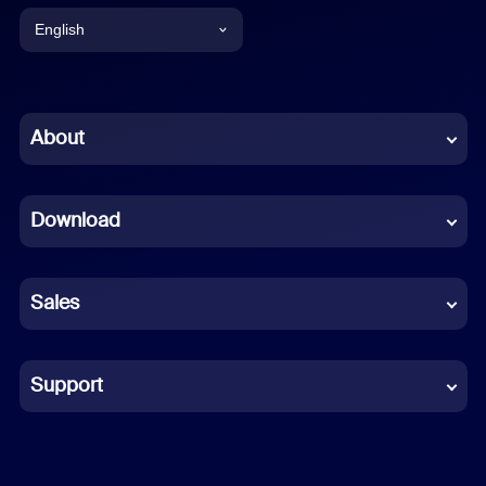
English
English
Chinese (Simplified)
About
Dutch
Download
French
German
Sales
Indonesian
Italian
Support
Japanese
Korean