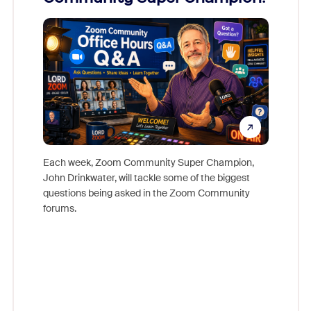
Mon
Each week, Zoom Community Super Champion,
John Drinkwater, will tackle some of the biggest
Join Chr
questions being asked in the Zoom Community
Zoom, fo
forums.
beyond l
cost of 
platform
overlook
experien
underutil