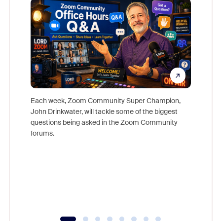
Each week, Zoom Community Super Champion,
John Drinkwater, will tackle some of the biggest
Join Chr
questions being asked in the Zoom Community
Zoom, fo
forums.
beyond l
cost of 
platform
overlook
experien
underutil