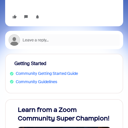
Getting Started
Community Getting Started Guide
Community Guidelines
Learn from a Zoom
Zoom
Community Super Champion!
Micr
Mon