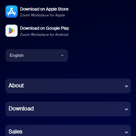
Download on Apple Store
Zoom Workplace for Apple
Download on Google Play
Zoom Workplace for Android
English
English
Chinese (Simplified)
About
Dutch
Download
French
German
Sales