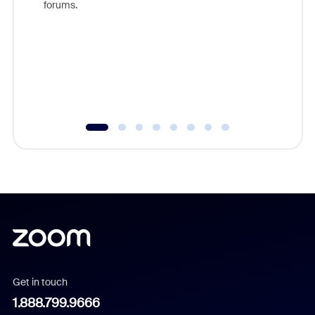
forums.
beyond l
cost of 
platform
overlook
experien
underutil
Get in touch
1.888.799.9666