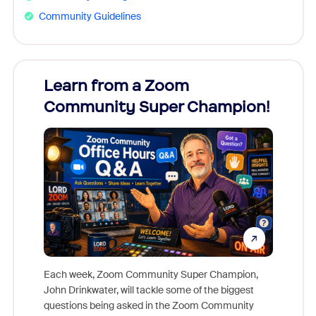
Community Guidelines
Learn from a Zoom
Zoom
Community Super Champion!
Micr
Mon
Each week, Zoom Community Super Champion,
John Drinkwater, will tackle some of the biggest
Join Chr
questions being asked in the Zoom Community
Zoom, fo