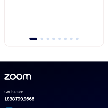
cost of 
platform
overlook
experien
underutil
Get in touch
1.888.799.9666