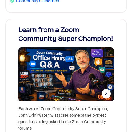
Community Guidelines
Learn from a Zoom
Zoom
Community Super Champion!
Micr
Mon
Each week, Zoom Community Super Champion,
John Drinkwater, will tackle some of the biggest
Join Chr
questions being asked in the Zoom Community
Zoom, fo
forums.
beyond l