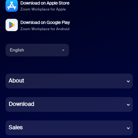
Download on Apple Store
Zoom Workplace for Apple
Download on Google Play
Zoom Workplace for Android
English
English
Chinese (Simplified)
About
Dutch
Download
French
German
Sales
Indonesian