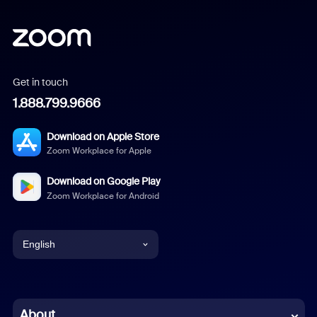
Get in touch
1.888.799.9666
Download on Apple Store
Zoom Workplace for Apple
Download on Google Play
Zoom Workplace for Android
English
English
Chinese (Simplified)
About