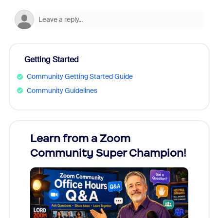
Getting Started
Community Getting Started Guide
Community Guidelines
Learn from a Zoom
Zoom
Community Super Champion!
Micr
Mon