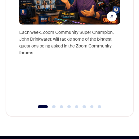
Each week, Zoom Community Super Champion,
John Drinkwater, will tackle some of the biggest
Join Chr
questions being asked in the Zoom Community
Zoom, fo
forums.
beyond l
cost of 
platform
overlook
experien
underutil