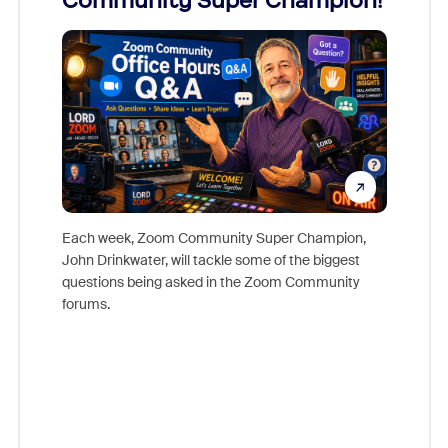
Community Super Champion!
Micr
Mon
Each week, Zoom Community Super Champion,
John Drinkwater, will tackle some of the biggest
Join Chr
questions being asked in the Zoom Community
Zoom, fo
forums.
beyond l
cost of 
platform
overlook
experien
underutil