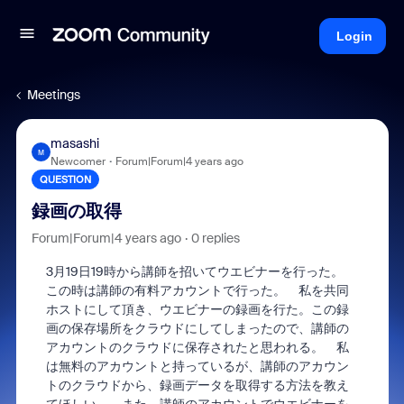
Login
Meetings
masashi
M
Newcomer
Forum|Forum|4 years ago
QUESTION
録画の取得
Forum|Forum|4 years ago
0 replies
3
月
19
日
19
時から講師を招いてウエビナーを行った。
この時は講師の有料アカウントで行った。 私を共同
ホストにして頂き、ウエビナーの録画を行た。この録
画の保存場所をクラウドにしてしまったので、講師の
アカウントのクラウドに保存されたと思われる。 私
は無料のアカウントと持っているが、講師のアカウン
トのクラウドから、録画データを取得する方法を教え