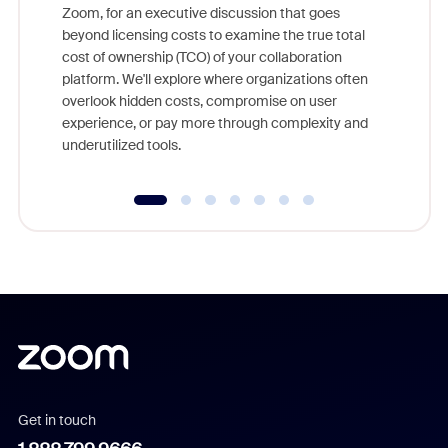
Zoom, for an executive discussion that goes
As part o
beyond licensing costs to examine the true total
and deep
cost of ownership (TCO) of your collaboration
else, rig
platform. We'll explore where organizations often
overlook hidden costs, compromise on user
experience, or pay more through complexity and
underutilized tools.
Get in touch