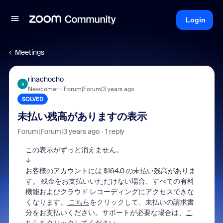
Login
Meetings
rinachocho
R
Newcomer
Forum|Forum|3 years ago
SOLVED
未払い残高がありますの表示
Forum|Forum|3 years ago
1 reply
この表示がずっと消えません。
↓
お客様のアカウントには $164.0 の未払い残高がありま
す。 残金をお支払いいただけない場合、すべての有料
機能およびクラウド レコーディングにアクセスできな
くなります。
こちら
をクリックして、未払いの請求書
分をお支払いください。サポートが必要な場合は、
こ