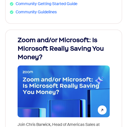
Community Getting Started Guide
Community Guidelines
Zoom and/or Microsoft: Is
Fraud
Microsoft Really Saving You
Zoom
Money?
Join Chris Barwick, Head of Americas Sales at