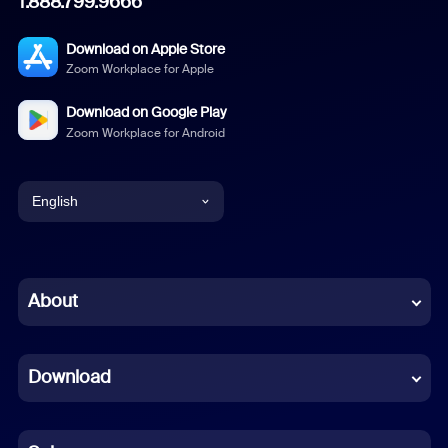
1.888.799.9666
Download on Apple Store
Zoom Workplace for Apple
Download on Google Play
Zoom Workplace for Android
English
English
Chinese (Simplified)
About
Dutch
Download
French
German