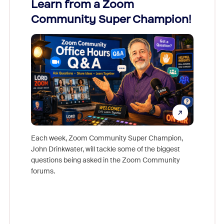
Learn from a Zoom
Zoom
Community Super Champion!
Micr
Mon
Each week, Zoom Community Super Champion,
John Drinkwater, will tackle some of the biggest
Join Chr
questions being asked in the Zoom Community
Zoom, fo
forums.
beyond l
cost of 
platform
overlook
experien