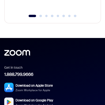
underutil
Get in touch
1.888.799.9666
Download on Apple Store
Zoom Workplace for Apple
Download on Google Play