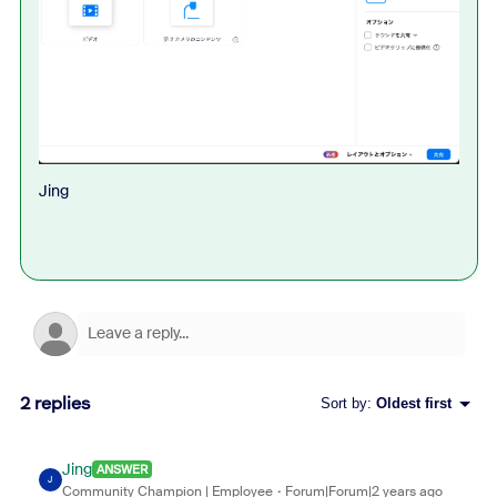
Jing
2 replies
Sort by
:
Oldest first
Jing
ANSWER
J
Community Champion | Employee
Forum|Forum|2 years ago