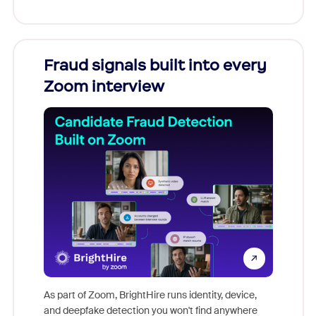
Fraud signals built into every
Join
Zoom interview
Don't mi
game-ch
As part of Zoom, BrightHire runs identity, device,
are help
and deepfake detection you won't find anywhere