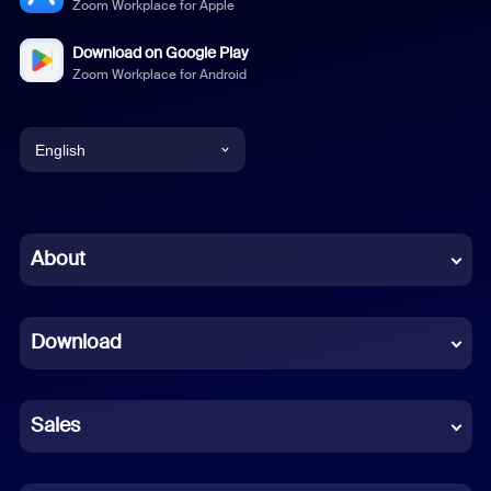
Zoom Workplace for Apple
Download on Google Play
Zoom Workplace for Android
English
English
Chinese (Simplified)
About
Dutch
Download
French
German
Sales
Indonesian