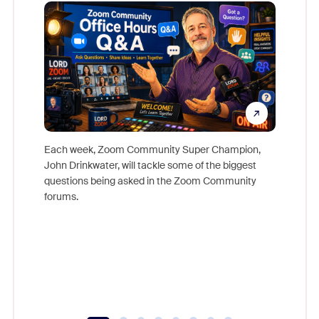
Mon
Each week, Zoom Community Super Champion,
John Drinkwater, will tackle some of the biggest
Join Chr
questions being asked in the Zoom Community
Zoom, fo
forums.
beyond l
cost of 
platform
overlook
experien
underutil