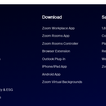
Download
Sa
Zoom Workplace App
1.
Zoom Rooms App
Co
Zoom Rooms Controller
Pl
Browser Extension
Re
s
Outlook Plug-in
We
iPhone/iPad App
Zo
Android App
Zoom Virtual Backgrounds
ity & ESG
s