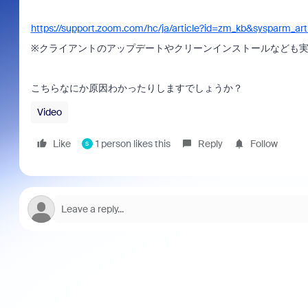
https://support.zoom.com/hc/ja/article?id=zm_kb&sysparm_a
※クライアントのアップデートやクリーンインストールなども
こちらなにか原因わかったりしますでしょうか？
Video
Like
1 person likes this
Reply
Follow
S