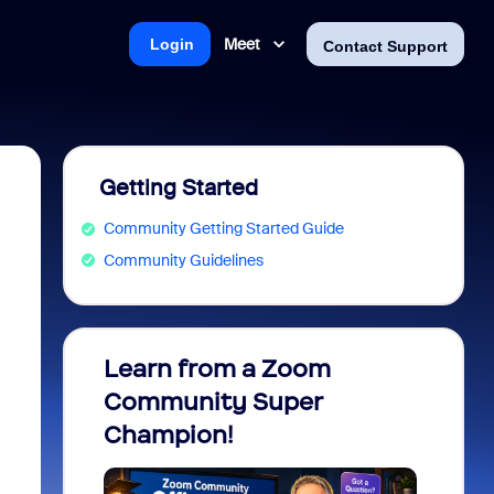
Meet
Login
Contact Support
Getting Started
Community Getting Started Guide
Community Guidelines
Learn from a Zoom
Zoom 
Community Super
Micro
Champion!
You 