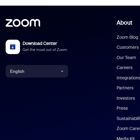
About
Zoom Blog
Download Center
Customers
Get the most out of Zoom
Our Team
Careers
English
Integration
English
Partners
Investors
Chinese (Simplified)
Press
Dutch
Sustainabil
Zoom Care
French
Media Kit