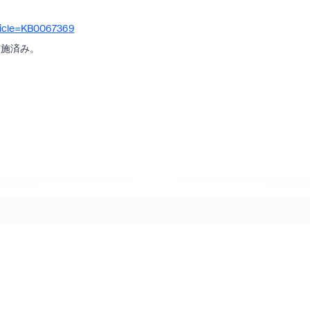
rticle=KB0067369
実施済み。