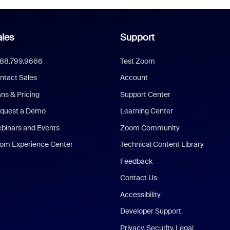
les
Support
888.799.9666
Test Zoom
ntact Sales
Account
ans & Pricing
Support Center
quest a Demo
Learning Center
binars and Events
Zoom Community
om Experience Center
Technical Content Library
Feedback
Contact Us
Accessibility
Developer Support
Privacy, Security, Legal