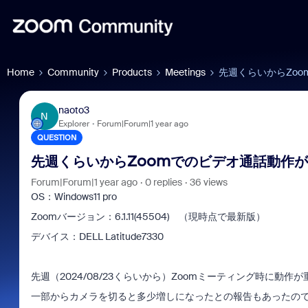
Home
Community
Products
Meetings
先週くらいからZo
naoto3
N
Explorer
Forum|Forum|1 year ago
QUESTION
先週くらいからZoomでのビデオ通話動作
Forum|Forum|1 year ago
0 replies
36 views
OS：Windows11 pro
Zoomバージョン：6.1.11(45504) （現時点で最新版）
デバイス：DELL Latitude7330
先週（2024/08/23くらいから）Zoomミーティング時に動
一部からカメラを切ると多少増しになったとの報告もあったの