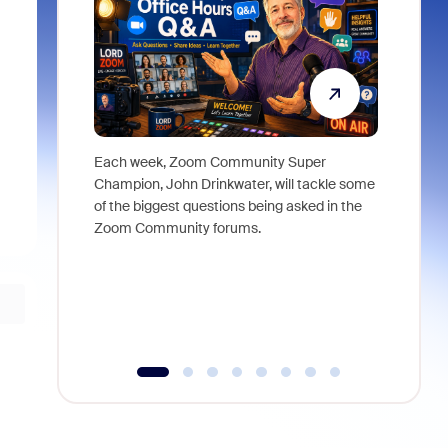
Each week, Zoom Community Super
Join Chri
Champion, John Drinkwater, will tackle some
at Zoom, 
of the biggest questions being asked in the
goes beyo
Zoom Community forums.
true total
collabora
organizat
compromis
more thro
tools.