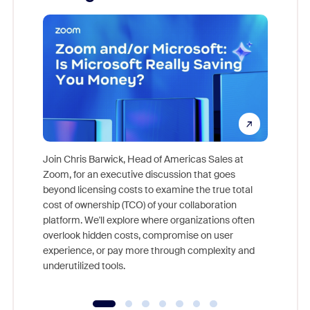
Join Chris Barwick, Head of Americas Sales at
Zoom, for an executive discussion that goes
As part o
beyond licensing costs to examine the true total
and deep
cost of ownership (TCO) of your collaboration
else, rig
platform. We'll explore where organizations often
overlook hidden costs, compromise on user
experience, or pay more through complexity and
underutilized tools.