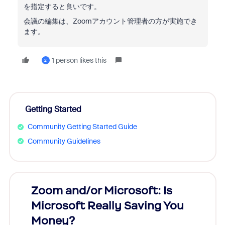
を指定すると良いです。
会議の編集は、Zoomアカウント管理者の方が実施でき
ます。
1 person likes this
2
Getting Started
Community Getting Started Guide
Community Guidelines
Zoom and/or Microsoft: Is
Fraud
Microsoft Really Saving You
Zoom
Money?