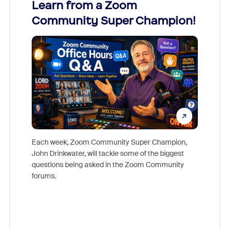
Learn from a Zoom
Zoom
Community Super Champion!
Micr
Mon
Each week, Zoom Community Super Champion,
John Drinkwater, will tackle some of the biggest
Join Chr
questions being asked in the Zoom Community
Zoom, fo
forums.
beyond l
cost of 
platform
overlook
experien