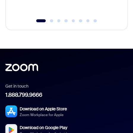
underutil
Get in touch
1.888.799.9666
Download on Apple Store
Zoom Workplace for Apple
Download on Google Play