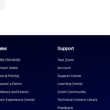
les
Support
888.799.9666
Test Zoom
ntact Sales
Account
ans & Pricing
Support Center
quest a Demo
Learning Center
binars and Events
Zoom Community
om Experience Center
Technical Content Library
Feedback