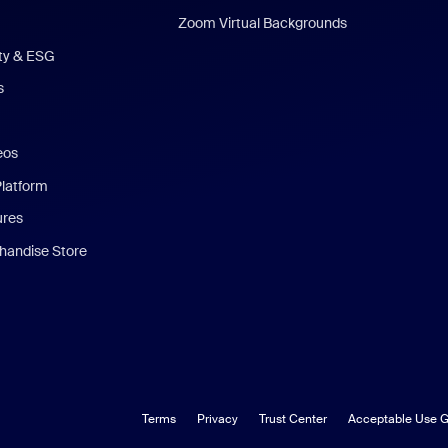
Zoom Virtual Backgrounds
ity & ESG
s
eos
Platform
ures
andise Store
Terms
Privacy
Trust Center
Acceptable Use G