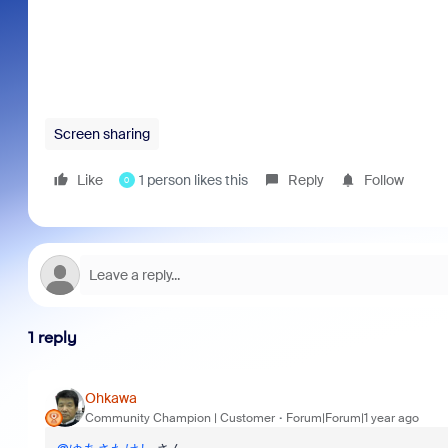
Screen sharing
Like
1 person likes this
Reply
Follow
0
1 reply
Ohkawa
Community Champion | Customer
Forum|Forum|1 year ago