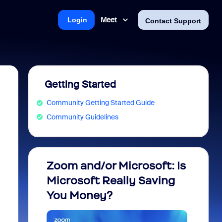
Meet
Login
Contact Support
Getting Started
Community Getting Started Guide
Community Guidelines
Zoom and/or Microsoft: Is
Fraud
Microsoft Really Saving
every
You Money?