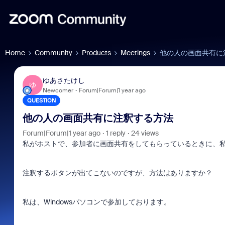
Home
Community
Products
Meetings
他の人の画面共有に
ゆあさたけし
ゆ
Newcomer
Forum|Forum|1 year ago
QUESTION
他の人の画面共有に注釈する方法
Forum|Forum|1 year ago
1 reply
24 views
私がホストで、参加者に画面共有をしてもらっているときに、
注釈するボタンが出てこないのですが、方法はありますか？
私は、Windowsパソコンで参加しております。