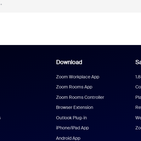
す。
Download
Sa
Zoom Workplace App
1.
Zoom Rooms App
Co
Zoom Rooms Controller
Pl
Browser Extension
Re
s
Outlook Plug-in
We
iPhone/iPad App
Zo
Android App