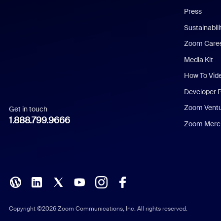
Press
Dutch
Sustainabil
Zoom Care
French
Media Kit
German
How To Vid
Indonesian
Developer 
Zoom Vent
Get in touch
Italian
1.888.799.9666
Zoom Merch
Japanese
Korean
Polish
Portuguese (Brazil)
Copyright ©2026 Zoom Communications, Inc. All rights reserved.