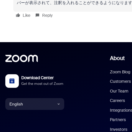
バーが表示されて、注釈を入れることができるようになりま
Like
Reply
About
Zoom Blog
Download Center
Customers
Get the most out of Zoom
Our Team
Careers
English
Integration
English
Partners
Investors
Chinese (Simplified)