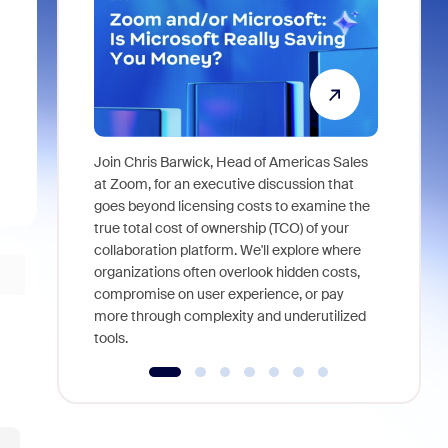
Join Chris Barwick, Head of Americas Sales
As part of
at Zoom, for an executive discussion that
device, a
goes beyond licensing costs to examine the
find anywh
true total cost of ownership (TCO) of your
interviews
collaboration platform. We'll explore where
organizations often overlook hidden costs,
compromise on user experience, or pay
more through complexity and underutilized
tools.