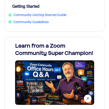
Getting Started
Community Getting Started Guide
Community Guidelines
Learn from a Zoom
Zoom
Community Super Champion!
Micr
Mon