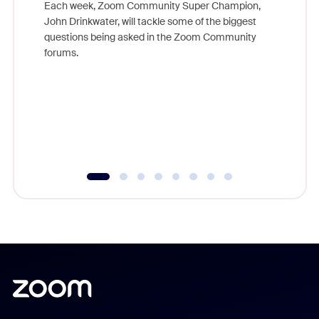
Each week, Zoom Community Super Champion,
John Drinkwater, will tackle some of the biggest
Join Chr
questions being asked in the Zoom Community
Zoom, fo
forums.
beyond l
cost of 
platform
overlook
experien
underutil