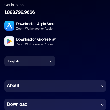
Get in touch
1.888.799.9666
Download on Apple Store
Zoom Workplace for Apple
Download on Google Play
Zoom Workplace for Android
English
English
Chinese (Simplified)
About
Dutch
Download
French