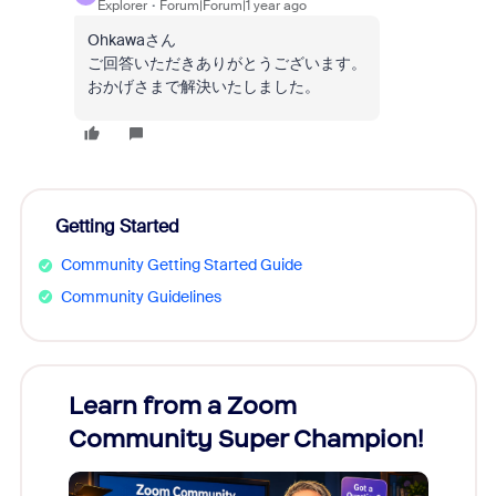
Explorer
Forum|Forum|1 year ago
Ohkawaさん
ご回答いただきありがとうございます。
おかげさまで解決いたしました。
Getting Started
Community Getting Started Guide
Community Guidelines
Learn from a Zoom
Zoom
Community Super Champion!
Micr
Mon