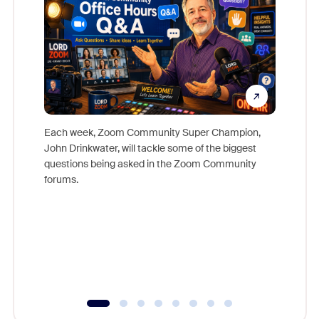
Each week, Zoom Community Super Champion,
John Drinkwater, will tackle some of the biggest
Join Chr
questions being asked in the Zoom Community
Zoom, fo
forums.
beyond l
cost of 
platform
overlook
experien
underutil