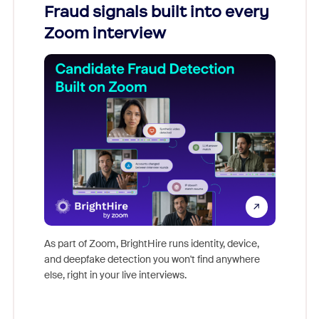
Fraud signals built into every
Join
Zoom interview
Don't mi
game-ch
As part of Zoom, BrightHire runs identity, device,
are help
and deepfake detection you won't find anywhere
else, right in your live interviews.