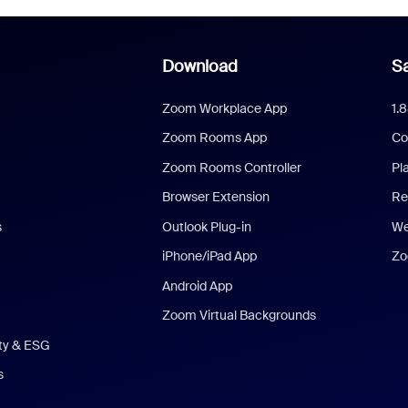
Download
Sa
Zoom Workplace App
1.
Zoom Rooms App
Co
Zoom Rooms Controller
Pl
Browser Extension
Re
s
Outlook Plug-in
We
iPhone/iPad App
Zo
Android App
Zoom Virtual Backgrounds
ity & ESG
s