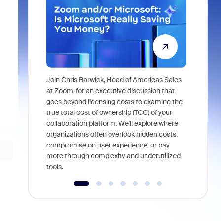
Join Chris Barwick, Head of Americas Sales
As part of
at Zoom, for an executive discussion that
device, a
goes beyond licensing costs to examine the
find anywh
true total cost of ownership (TCO) of your
interviews
collaboration platform. We'll explore where
organizations often overlook hidden costs,
compromise on user experience, or pay
more through complexity and underutilized
tools.