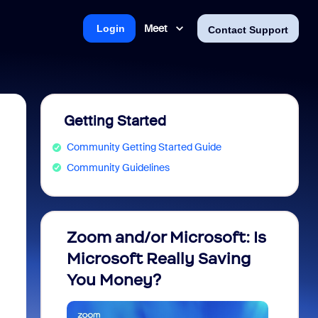
Meet
Login
Contact Support
Getting Started
Community Getting Started Guide
Community Guidelines
Zoom and/or Microsoft: Is
Fraud
Microsoft Really Saving
every
You Money?