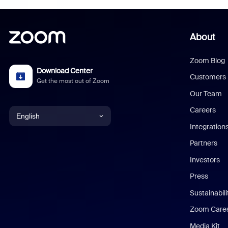
About
Zoom Blog
Download Center
Customers
Get the most out of Zoom
Our Team
Careers
English
Integration
English
Partners
Investors
Chinese (Simplified)
Press
Dutch
Sustainabil
Zoom Care
French
Media Kit