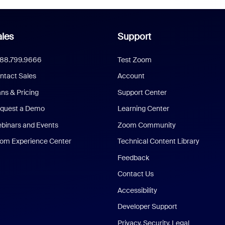
les
Support
888.799.9666
Test Zoom
ntact Sales
Account
ans & Pricing
Support Center
quest a Demo
Learning Center
binars and Events
Zoom Community
om Experience Center
Technical Content Library
Feedback
Contact Us
Accessibility
Developer Support
Privacy, Security, Legal