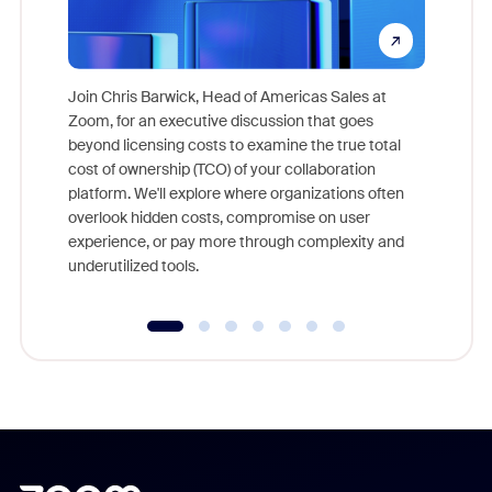
Join Chris Barwick, Head of Americas Sales at
Zoom, for an executive discussion that goes
As part o
beyond licensing costs to examine the true total
and deep
cost of ownership (TCO) of your collaboration
else, rig
platform. We'll explore where organizations often
overlook hidden costs, compromise on user
experience, or pay more through complexity and
underutilized tools.