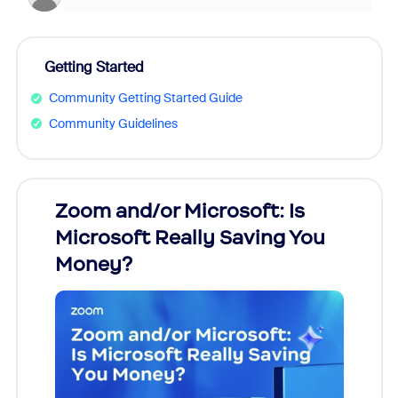
Getting Started
Community Getting Started Guide
Community Guidelines
Zoom and/or Microsoft: Is
Fraud
Microsoft Really Saving You
Zoom
Money?