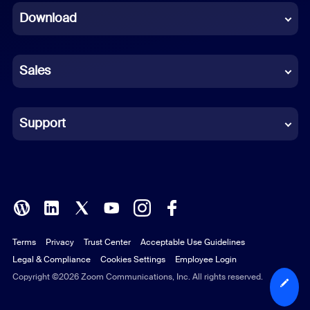
Download
French
German
Sales
Indonesian
Italian
Support
Japanese
Korean
Polish
Terms
Privacy
Trust Center
Acceptable Use Guidelines
Portuguese (Brazil)
Legal & Compliance
Cookies Settings
Employee Login
Russian
Copyright ©2026 Zoom Communications, Inc. All rights reserved.
Spanish