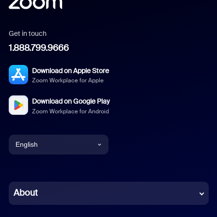
Get in touch
1.888.799.9666
Download on Apple Store
Zoom Workplace for Apple
Download on Google Play
Zoom Workplace for Android
English
English
Chinese (Simplified)
About
Dutch