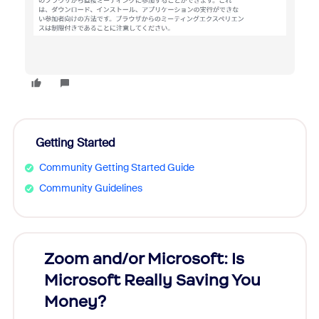
Getting Started
Community Getting Started Guide
Community Guidelines
Zoom and/or Microsoft: Is
Fraud
Microsoft Really Saving You
Zoom
Money?