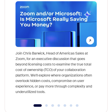
Join Chris Barwick, Head of Americas Sales at
Zoom, for an executive discussion that goes
As part o
beyond licensing costs to examine the true total
and deep
cost of ownership (TCO) of your collaboration
else, rig
platform. We'll explore where organizations often
overlook hidden costs, compromise on user
experience, or pay more through complexity and
underutilized tools.