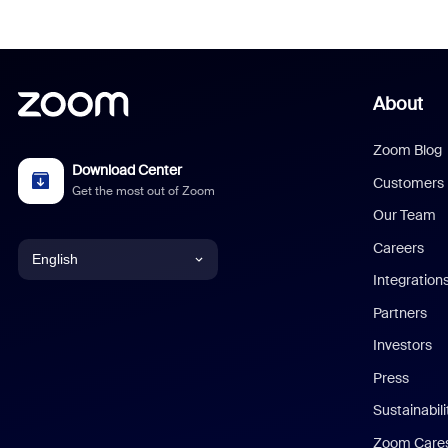
About
Zoom Blog
Download Center
Customers
Get the most out of Zoom
Our Team
Careers
English
Integration
English
Partners
Investors
Chinese (Simplified)
Press
Dutch
Sustainabil
Zoom Care
French