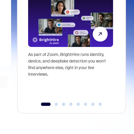
As part of Zoom, BrightHire runs identity,
Don't mis
device, and deepfake detection you won't
announce
find anywhere else, right in your live
and indus
interviews.
what is ne