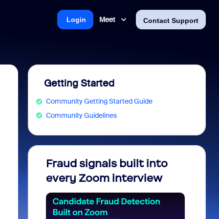
Meet
Login
Contact Support
Getting Started
Community Getting Started Guide
Community Guidelines
Fraud signals built into
Join 
every Zoom interview
2026