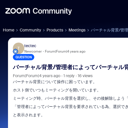
Home
Community
Products
Meetings
バーチャル背景/管
tectec
T
Newcomer
Forum|Forum|4 years ago
QUESTION
バーチャル背景/管理者によってバーチャル
Forum|Forum|4 years ago
1 reply
16 views
バーチャル背景について操作に困っています。
ホスト側でいつもミーティングを開いています。
ミーティング時、バーチャル背景を選択し、その後解除しよう「
「管理者によってバーチャル背景を要求されている為、選択で
と表示されます。