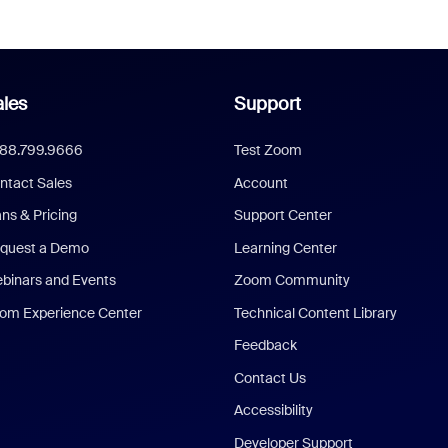
les
Support
888.799.9666
Test Zoom
ntact Sales
Account
ans & Pricing
Support Center
quest a Demo
Learning Center
binars and Events
Zoom Community
om Experience Center
Technical Content Library
Feedback
Contact Us
Accessibility
Developer Support