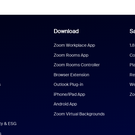
Download
Sa
Zoom Workplace App
1.
Zoom Rooms App
Co
Zoom Rooms Controller
Pl
Browser Extension
Re
s
Outlook Plug-in
We
iPhone/iPad App
Zo
Android App
Zoom Virtual Backgrounds
ity & ESG
s