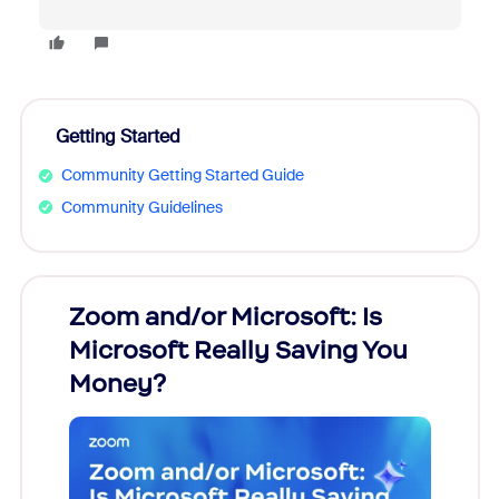
Getting Started
Community Getting Started Guide
Community Guidelines
Zoom and/or Microsoft: Is
Fraud
Microsoft Really Saving You
Zoom
Money?