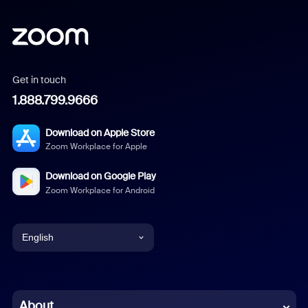
Get in touch
1.888.799.9666
Download on Apple Store
Zoom Workplace for Apple
Download on Google Play
Zoom Workplace for Android
English
English
Chinese (Simplified)
About