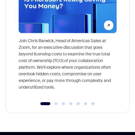
Join Chris Barwick, Head of Americas Sales at
Zoom, for an executive discussion that goes
As part o
beyond licensing costs to examine the true total
and deep
cost of ownership (TCO) of your collaboration
else, rig
platform. We'll explore where organizations often
overlook hidden costs, compromise on user
experience, or pay more through complexity and
underutilized tools.