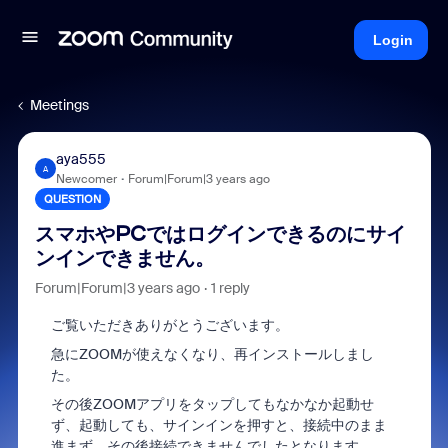
Login
Meetings
aya555
A
Newcomer
Forum|Forum|3 years ago
QUESTION
スマホやPCではログインできるのにサイ
ンインできません。
Forum|Forum|3 years ago
1 reply
ご覧いただきありがとうございます。
急にZOOMが使えなくなり、再インストールしまし
た。
その後ZOOMアプリをタップしてもなかなか起動せ
ず、起動しても、サインインを押すと、接続中のまま
進まず、その後接続できませんでしたとなります。