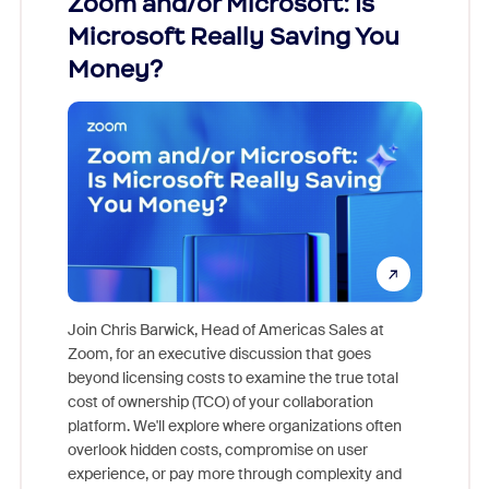
Zoom and/or Microsoft: Is
Fraud
Microsoft Really Saving You
Zoom
Money?
Join Chris Barwick, Head of Americas Sales at
Zoom, for an executive discussion that goes
As part o
beyond licensing costs to examine the true total
and deep
cost of ownership (TCO) of your collaboration
else, rig
platform. We'll explore where organizations often
overlook hidden costs, compromise on user
experience, or pay more through complexity and