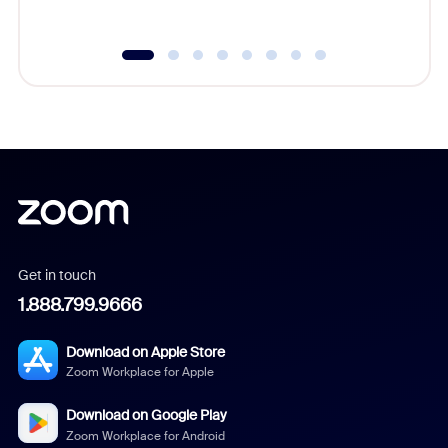
underutil
Get in touch
1.888.799.9666
Download on Apple Store
Zoom Workplace for Apple
Download on Google Play
Zoom Workplace for Android