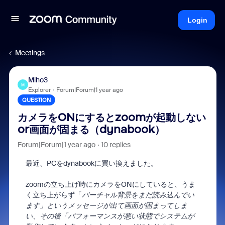
Login
Meetings
Miho3
M
Explorer
Forum|Forum|1 year ago
QUESTION
カメラをONにするとzoomが起動しない
or画面が固まる（dynabook）
Forum|Forum|1 year ago
10 replies
最近、PCをdynabookに買い換えました。
zoomの立ち上げ時にカメラをONにしていると、うま
く立ち上がらず「
バーチャル背景をまだ読み込んでい
ます」というメッセージが出て画面が固まってしま
い、その後「パフォーマンスが悪い状態でシステムが