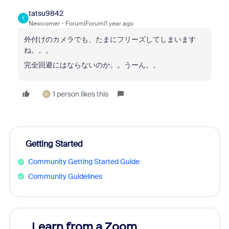
tatsu9842
T
Newcomer
Forum|Forum|1 year ago
外付けのカメラでも、たまにフリーズしてしまいます
ね。。。
完全回避にはならないのか。。うーん。。
1 person likes this
K
Getting Started
Community Getting Started Guide
Community Guidelines
Learn from a Zoom
Zoom