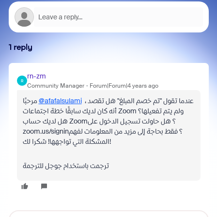
1 reply
rn-zm
R
Community Manager
Forum|Forum|4 years ago
مرحبًا
@afafalsulami
، عندما تقول "تم خصم المبلغ" هل تقصد
أنه كان لديك سابقًا خطة اجتماعات Zoom ولم يتم تفعيلها؟
هل لديك حساب Zoom؟ هل حاولت تسجيل الدخول على
zoom.us/signin؟ فقط بحاجة إلى مزيد من المعلومات لفهم
المشكلة التي تواجهها! شكرا لك!
ترجمت باستخدام جوجل للترجمة