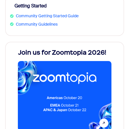
Getting Started
Community Getting Started Guide
Community Guidelines
every
Join us for Zoomtopia 2026!
New
Reco