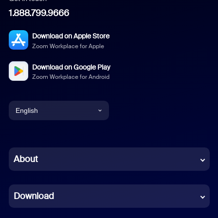
1.888.799.9666
Download on Apple Store
Zoom Workplace for Apple
Download on Google Play
Zoom Workplace for Android
English
English
Chinese (Simplified)
About
Dutch
Download
French