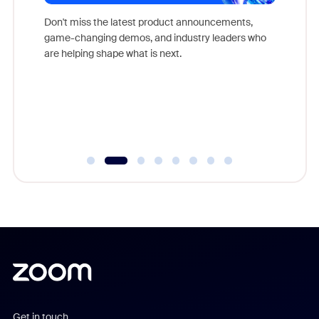
Don't miss the latest product announcements,
game-changing demos, and industry leaders who
evice,
Outstand
are helping shape what is next.
where
you exc
Learn h
Get in touch