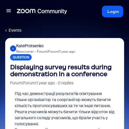
Login
Events
KateProtsenko
K
Newcomer
Forum|Forum|1 year ago
QUESTION
Displaying survey results during
demonstration in a conference
Forum|Forum|1 year ago
0 replies
Під час демонстрації результатів опитування
тільки організатор та соорганітор можуть бачити
кількість проголосувавших за те чи інше питання.
Решта учасників можуть бачити тільки відсоток від
загального складу учасників, що брали участь у
голосуванні.