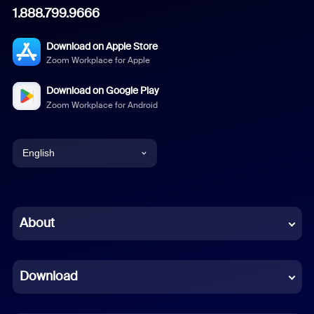
1.888.799.9666
Download on Apple Store
Zoom Workplace for Apple
Download on Google Play
Zoom Workplace for Android
English
English
Chinese (Simplified)
About
Dutch
Download
French