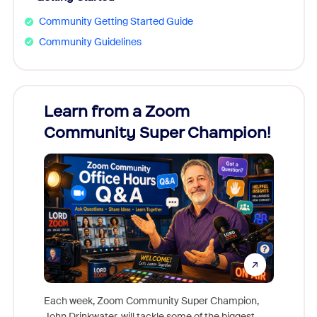
Community Getting Started Guide
Community Guidelines
Learn from a Zoom
Zoom
Community Super Champion!
Micr
Mon
Each week, Zoom Community Super Champion,
John Drinkwater, will tackle some of the biggest