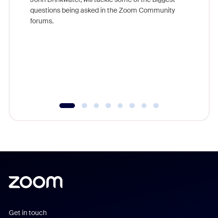
Join Chr
questions being asked in the Zoom Community
Zoom, fo
forums.
beyond l
cost of 
platform
overlook
experien
underutil
Get in touch