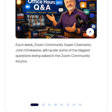
Each week, Zoom Community Super Champion,
John Drinkwater, will tackle some of the biggest
Join Chr
questions being asked in the Zoom Community
Zoom, fo
forums.
beyond l
cost of 
platform
overlook
experien
underutil