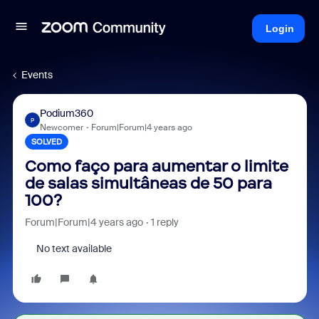
Login
Events
Podium360
P
Newcomer
Forum|Forum|4 years ago
SOLVED
Como faço para aumentar o limite
de salas simultâneas de 50 para
100?
Forum|Forum|4 years ago
1 reply
No text available