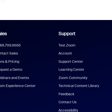
les
Support
888.799.9666
Test Zoom
ntact Sales
Account
ans & Pricing
Support Center
quest a Demo
Learning Center
binars and Events
Zoom Community
om Experience Center
Technical Content Library
Feedback
Contact Us
Accessibility