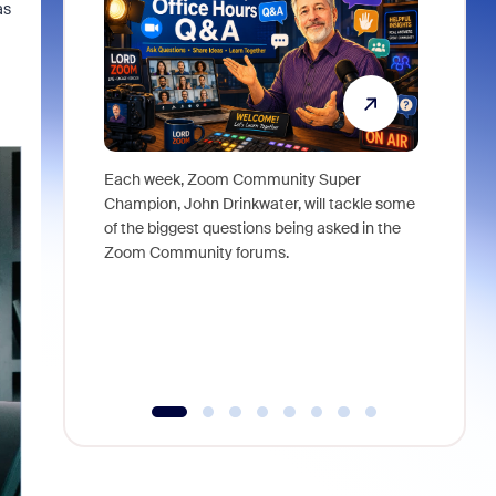
as
Each week, Zoom Community Super
Join Chri
Champion, John Drinkwater, will tackle some
at Zoom, 
of the biggest questions being asked in the
goes beyo
Zoom Community forums.
true total
collabora
organizat
compromis
more thro
tools.