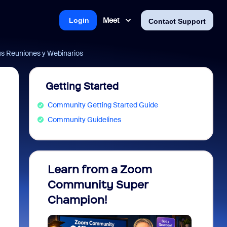
Meet
Login
Contact Support
tus Reuniones y Webinarios
Getting Started
Community Getting Started Guide
Community Guidelines
Learn from a Zoom
Zoom 
Community Super
Micro
Champion!
You 