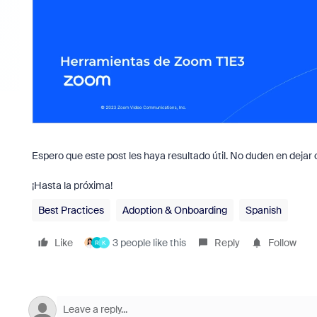
Espero que este post les haya resultado útil. No duden en deja
¡Hasta la próxima!
Best Practices
Adoption & Onboarding
Spanish
Like
3 people like this
Reply
Follow
R
K