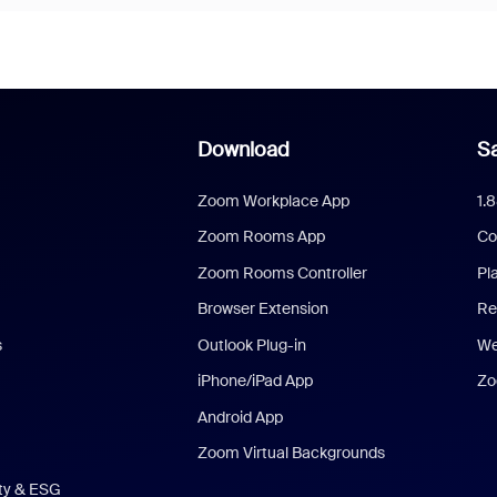
Download
Sa
Zoom Workplace App
1.
Zoom Rooms App
Co
Zoom Rooms Controller
Pl
Browser Extension
Re
s
Outlook Plug-in
We
iPhone/iPad App
Zo
Android App
Zoom Virtual Backgrounds
ity & ESG