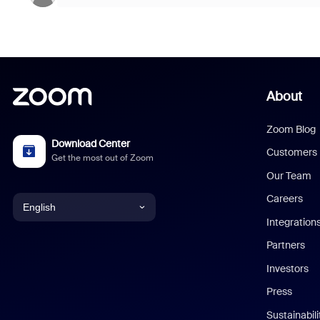
About
Zoom Blog
Download Center
Customers
Get the most out of Zoom
Our Team
Careers
English
Integration
English
Partners
Investors
Chinese (Simplified)
Press
Dutch
Sustainabil