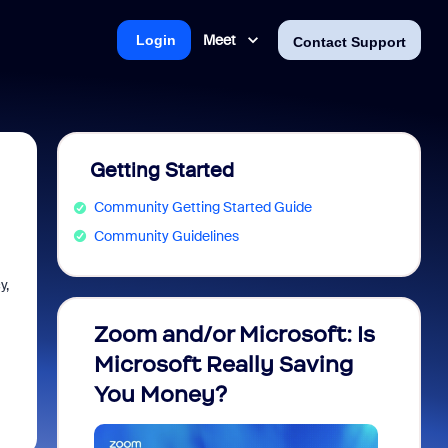
Meet
Login
Contact Support
Getting Started
Community Getting Started Guide
Community Guidelines
у,
Zoom and/or Microsoft: Is
Fraud
Microsoft Really Saving
every
You Money?