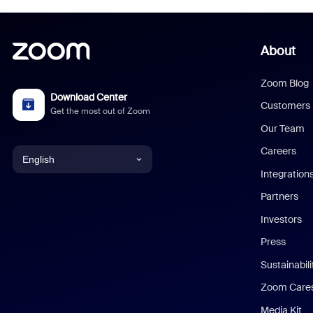
About
Zoom Blog
Download Center
Customers
Get the most out of Zoom
Our Team
Careers
English
Integration
English
Partners
Investors
Chinese (Simplified)
Press
Dutch
Sustainabil
Zoom Care
French
Media Kit