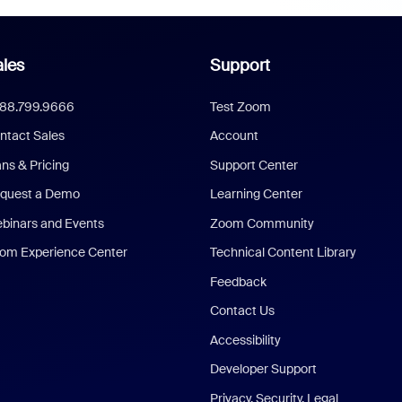
les
Support
888.799.9666
Test Zoom
ntact Sales
Account
ans & Pricing
Support Center
quest a Demo
Learning Center
binars and Events
Zoom Community
om Experience Center
Technical Content Library
Feedback
Contact Us
Accessibility
Developer Support
Privacy, Security, Legal