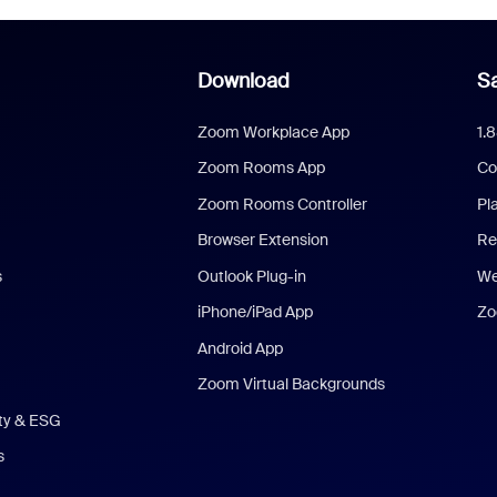
Download
Sa
Zoom Workplace App
1.
Zoom Rooms App
Co
Zoom Rooms Controller
Pl
Browser Extension
Re
s
Outlook Plug-in
We
iPhone/iPad App
Zo
Android App
Zoom Virtual Backgrounds
ity & ESG
s