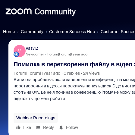
Home
Community
Customer Success Hub
Customer Succes
Vasyl2
V
Newcomer
Forum|Forum|1 year ago
Помилка в перетворення файлу в відео 
Forum|Forum|1 year ago
0 replies
24 views
Виникла проблема, після завершення конференції на моєму 
перетворення в відео, я перекинув папку в диск D де виста
стоїть на 0%, це не я починав конференцію і тому не можу ви
підкажіть що мені робити
Webinar Recordings
Like
Reply
Follow