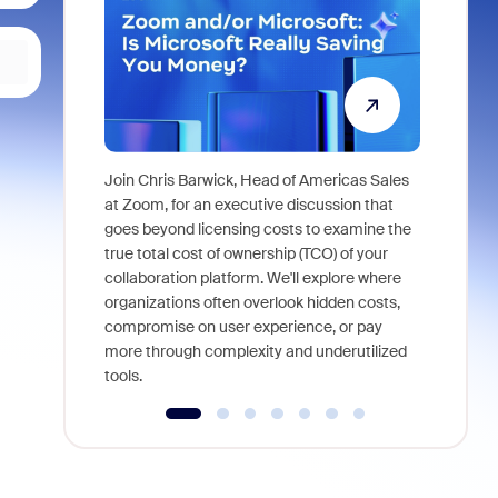
Join Chris Barwick, Head of Americas Sales
As part of
at Zoom, for an executive discussion that
device, a
goes beyond licensing costs to examine the
find anywh
true total cost of ownership (TCO) of your
interviews
collaboration platform. We'll explore where
organizations often overlook hidden costs,
compromise on user experience, or pay
more through complexity and underutilized
tools.