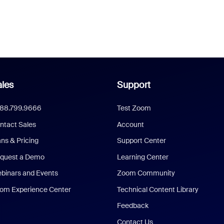
les
Support
888.799.9666
Test Zoom
ntact Sales
Account
ans & Pricing
Support Center
quest a Demo
Learning Center
binars and Events
Zoom Community
om Experience Center
Technical Content Library
Feedback
Contact Us