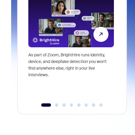
As part of Zoom, BrightHire runs identity,
Don't mis
device, and deepfake detection you won't
announce
find anywhere else, right in your live
and indus
interviews.
what is ne