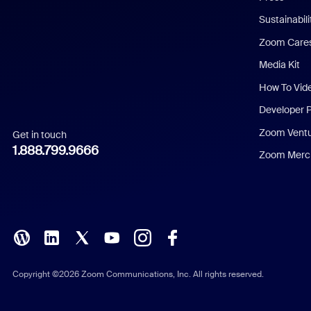
Dutch
Sustainabil
Zoom Care
French
Media Kit
German
How To Vid
Indonesian
Developer 
Zoom Vent
Get in touch
Italian
1.888.799.9666
Zoom Merch
Japanese
Korean
Polish
Portuguese (Brazil)
Copyright ©2026 Zoom Communications, Inc. All rights reserved.
Russian