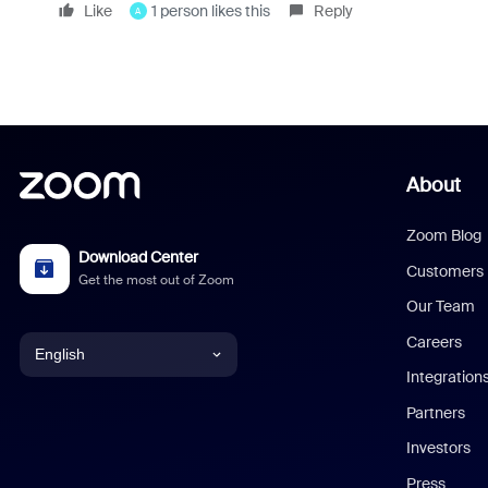
Like
1 person likes this
Reply
A
About
Zoom Blog
Download Center
Customers
Get the most out of Zoom
Our Team
Careers
English
Integration
English
Partners
Investors
Chinese (Simplified)
Press