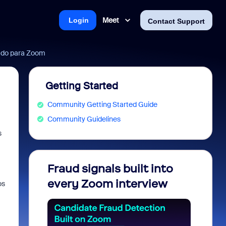
Meet
Login
Contact Support
tado para Zoom
Getting Started
Community Getting Started Guide
Community Guidelines
s
Fraud signals built into
Join 
every Zoom interview
2026
os