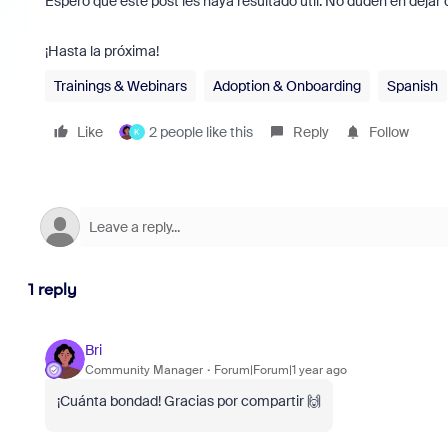
Espero que este post les haya resultado útil. No duden en deja
¡Hasta la próxima!
Trainings & Webinars
Adoption & Onboarding
Spanish
Like
2 people like this
Reply
Follow
K
1 reply
Bri
Community Manager
Forum|Forum|1 year ago
¡Cuánta bondad! Gracias por compartir 🙌