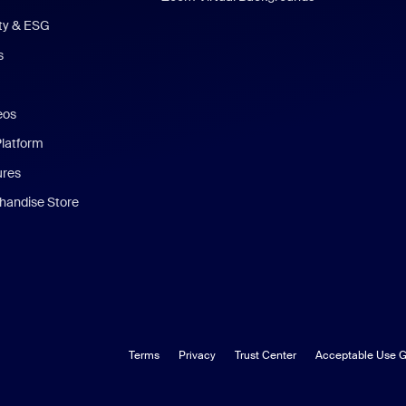
ity & ESG
s
eos
Platform
ures
andise Store
Terms
Privacy
Trust Center
Acceptable Use G