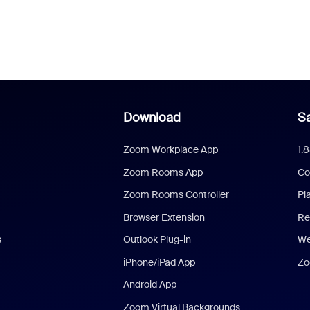
Download
Sa
Zoom Workplace App
1.
Zoom Rooms App
Co
Zoom Rooms Controller
Pl
Browser Extension
Re
s
Outlook Plug-in
We
iPhone/iPad App
Zo
Android App
Zoom Virtual Backgrounds