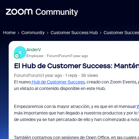
Home
Community
Customer Success Hub
Customer Succes
AnderV
A
Employee
Forum|Forum|1 year ago
El Hub de Customer Success: Mantén
Forum|Forum|1 year ago
1 reply
36 views
El nuevo
Hub de Customer Success
, creado con Zoom Events, 
un vistazo al contenido disponible en este Hub.
Empezaremos con la mayor atracción, y es que en el mensual
W
más importantes que han llegado a nuestros productos y por lo
de ustedes ya se han percatado de ello y han comenzado a notar
También contamos con sesiones de Open Office, en las cuales