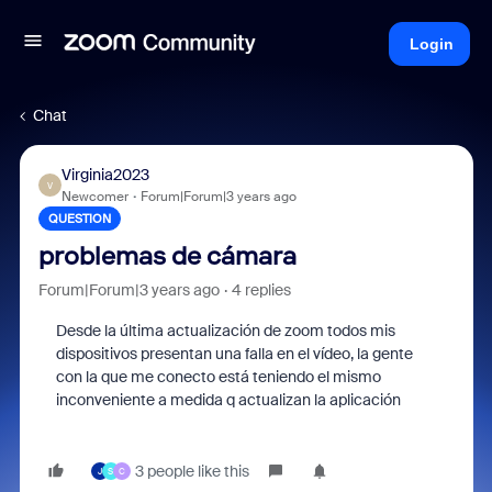
Login
Chat
Virginia2023
V
Newcomer
Forum|Forum|3 years ago
QUESTION
problemas de cámara
Forum|Forum|3 years ago
4 replies
Desde la última actualización de zoom todos mis
dispositivos presentan una falla en el vídeo, la gente
con la que me conecto está teniendo el mismo
inconveniente a medida q actualizan la aplicación
3 people like this
J
S
C