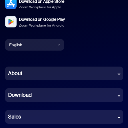
Download on Apple Store
Zoom Workplace for Apple
Download on Google Play
Zoom Workplace for Android
English
English
Chinese (Simplified)
About
Dutch
Download
French
German
Sales
Indonesian