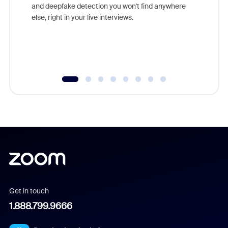
are help
and deepfake detection you won't find anywhere
else, right in your live interviews.
Get in touch
1.888.799.9666