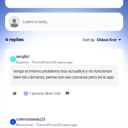
4 replies
Sort by
:
Oldest first
sergifx1
S
Explorer
Forum|Forum|3 years ago
tengo el mismo problema hoy actualice y no funcionan
bien las cámaras, pense son las camaras pero es la app
1 person likes this
C
colerousseau23
C
Newcomer
Forum|Forum|3 years ago