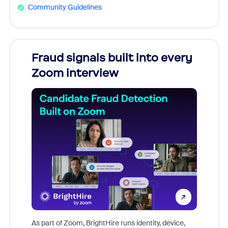
Community Guidelines
Fraud signals built into every
Join
Zoom interview
Don't mi
game-ch
As part of Zoom, BrightHire runs identity, device,