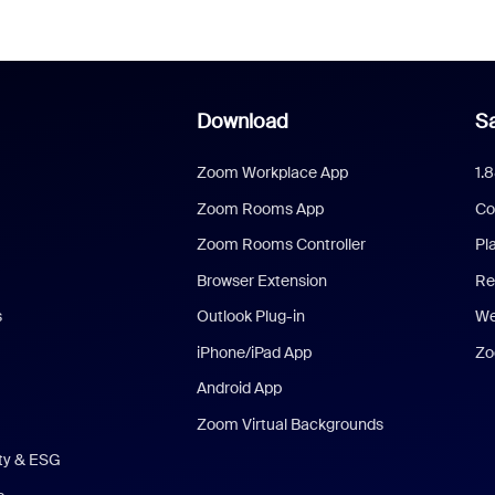
Download
Sa
Zoom Workplace App
1.
Zoom Rooms App
Co
Zoom Rooms Controller
Pl
Browser Extension
Re
s
Outlook Plug-in
We
iPhone/iPad App
Zo
Android App
Zoom Virtual Backgrounds
ity & ESG