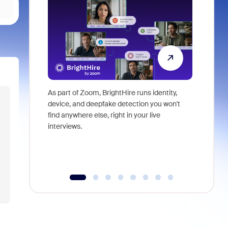
As part of Zoom, BrightHire runs identity,
Don't mis
device, and deepfake detection you won't
announce
find anywhere else, right in your live
and indus
interviews.
what is ne