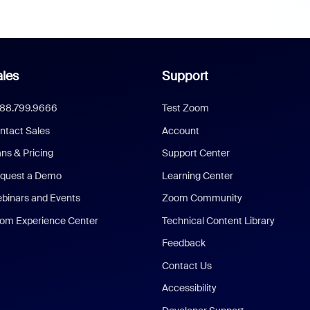
les
Support
888.799.9666
Test Zoom
ntact Sales
Account
ans & Pricing
Support Center
quest a Demo
Learning Center
binars and Events
Zoom Community
om Experience Center
Technical Content Library
Feedback
Contact Us
Accessibility