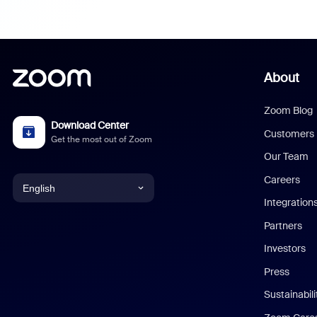
About
Zoom Blog
Download Center
Customers
Get the most out of Zoom
Our Team
Careers
English
Integration
English
Partners
Investors
Chinese (Simplified)
Press
Dutch
Sustainabil