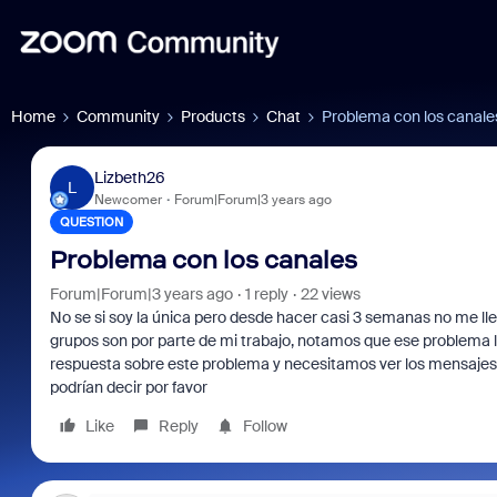
Home
Community
Products
Chat
Problema con los canale
Lizbeth26
L
Newcomer
Forum|Forum|3 years ago
QUESTION
Problema con los canales
Forum|Forum|3 years ago
1 reply
22 views
No se si soy la única pero desde hacer casi 3 semanas no me ll
grupos son por parte de mi trabajo, notamos que ese problema 
respuesta sobre este problema y necesitamos ver los mensajes 
podrían decir por favor
Like
Reply
Follow