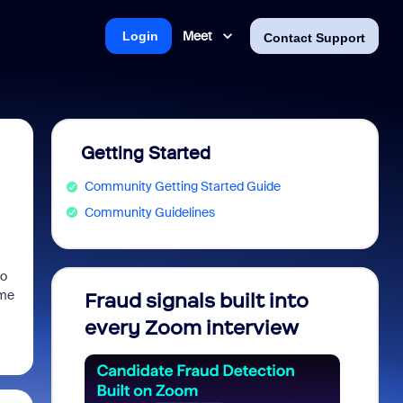
Meet
Login
Contact Support
Getting Started
Community Getting Started Guide
Community Guidelines
do
 me
Fraud signals built into
Join 
every Zoom interview
2026