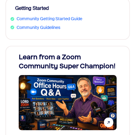
Getting Started
Community Getting Started Guide
Community Guidelines
Learn from a Zoom
Zoom
Community Super Champion!
Micr
Mon