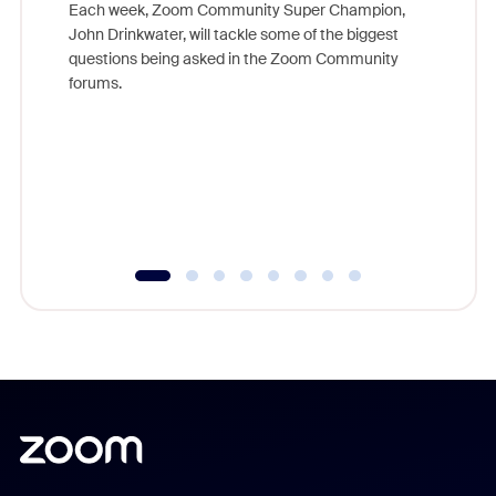
Each week, Zoom Community Super Champion,
John Drinkwater, will tackle some of the biggest
Join Chr
questions being asked in the Zoom Community
Zoom, fo
forums.
beyond l
cost of 
platform
overlook
experien
underutil