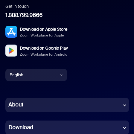
Get in touch
1.888.799.9666
Download on Apple Store
Zoom Workplace for Apple
Download on Google Play
Zoom Workplace for Android
English
English
Chinese (Simplified)
About
Dutch
Download
French