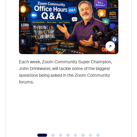
Each week, Zoom Community Super Champion,
John Drinkwater, will tackle some of the biggest
Join Chr
questions being asked in the Zoom Community
Zoom, fo
forums.
beyond l
cost of 
platform
overlook
experien
underutil