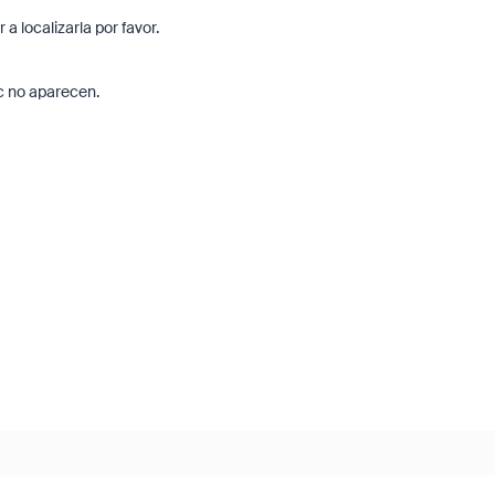
 localizarla por favor.
c no aparecen.
Each week, Zoom Community 
Champion, John Drinkwater, wil
of the biggest questions being 
Zoom Community forums.