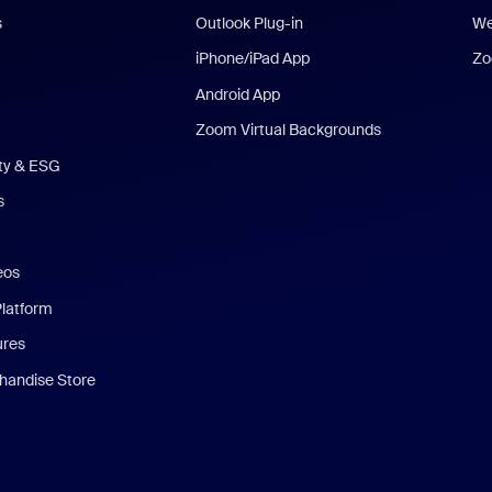
s
Outlook Plug-in
We
iPhone/iPad App
Zo
Android App
Zoom Virtual Backgrounds
ity & ESG
s
eos
Platform
ures
andise Store