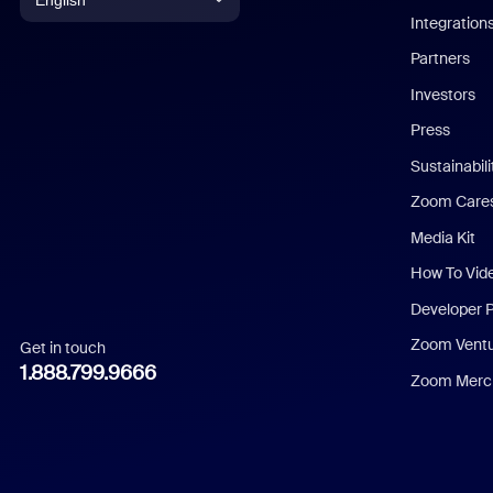
Integration
English
Partners
Investors
Chinese (Simplified)
Press
Dutch
Sustainabil
Zoom Care
French
Media Kit
German
How To Vid
Indonesian
Developer 
Zoom Vent
Get in touch
Italian
1.888.799.9666
Zoom Merch
Japanese
Korean