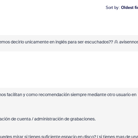
Sort by
:
Oldest fi
mos decirlo unicamente en inglés para ser escuchados?? 🙎 avisennos
e nos facilitan y como recomendación siempre mediante otro usuario en
ración de cuenta / administración de grabaciones.
uedes mirar si tienes suficiente espacio en disco? ( si tienes mas de un