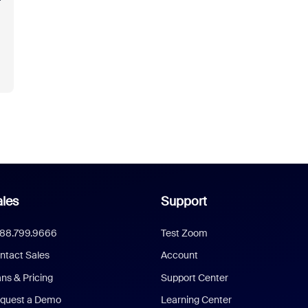
les
Support
888.799.9666
Test Zoom
ntact Sales
Account
ans & Pricing
Support Center
quest a Demo
Learning Center