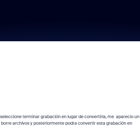
Learn from a Zoo
Community Super
eleccione terminar grabación en lugar de convertirla, me aparecio un
Champion!
, borre archivos y posteriormente podra convertir esta grabación en