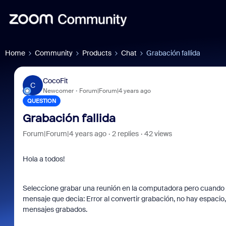
Home
Community
Products
Chat
Grabación fallida
CocoFit
C
Newcomer
Forum|Forum|4 years ago
QUESTION
Grabación fallida
Forum|Forum|4 years ago
2 replies
42 views
Hola a todos!
Seleccione grabar una reunión en la computadora pero cuando s
mensaje que decia: Error al convertir grabación, no hay espacio
mensajes grabados.