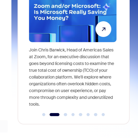
Super
Join Chris Barwick, Head of Americas Sales
As part of
l tackle some
at Zoom, for an executive discussion that
device, a
asked in the
goes beyond licensing costs to examine the
find anywh
true total cost of ownership (TCO) of your
interviews
collaboration platform. We'll explore where
organizations often overlook hidden costs,
compromise on user experience, or pay
more through complexity and underutilized
tools.