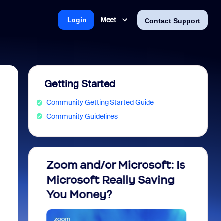
Meet
Login
Contact Support
Getting Started
Community Getting Started Guide
Community Guidelines
m
Zoom and/or Microsoft: Is
Fraud
Microsoft Really Saving
every
You Money?