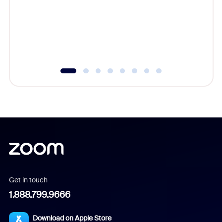
cost of 
platform
overlook
experien
underutil
Get in touch
1.888.799.9666
Download on Apple Store