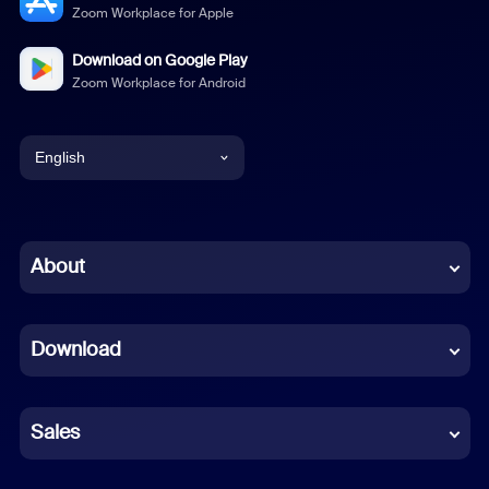
Zoom Workplace for Apple
Download on Google Play
Zoom Workplace for Android
English
English
Chinese (Simplified)
About
Dutch
Download
French
German
Sales
Indonesian