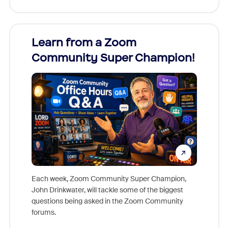
Learn from a Zoom
Zoom
Community Super Champion!
Micr
Mon
Each week, Zoom Community Super Champion,
John Drinkwater, will tackle some of the biggest
Join Chr
questions being asked in the Zoom Community
Zoom, fo
forums.
beyond l