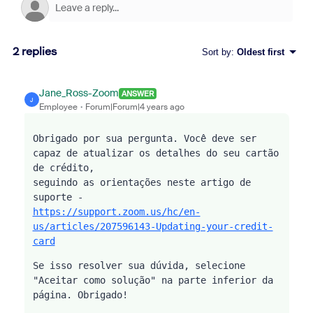
2 replies
Sort by
:
Oldest first
Jane_Ross-Zoom
ANSWER
J
Employee
Forum|Forum|4 years ago
Obrigado por sua pergunta. Você deve ser 
capaz de atualizar os detalhes do seu cartão 
de crédito, 
seguindo as orientações neste artigo de 
suporte - 
https://support.zoom.us/hc/en-
us/articles/207596143-Updating-your-credit-
card
Se isso resolver sua dúvida, selecione 
"Aceitar como solução" na parte inferior da 
página. Obrigado!