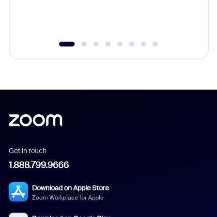
experien
underutil
Get in touch
1.888.799.9666
Download on Apple Store
Zoom Workplace for Apple