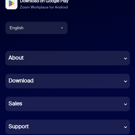
Download on Google Play
Zoom Workplace for Android
English
English
Chinese (Simplified)
About
Dutch
Download
French
German
Sales
Indonesian
Italian
Support