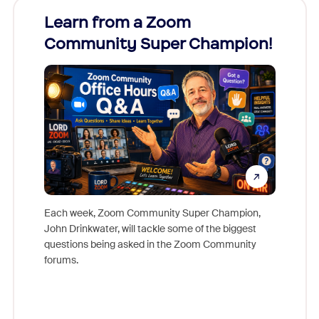
Learn from a Zoom
Zoom
Community Super Champion!
Micr
Mon
Each week, Zoom Community Super Champion,
John Drinkwater, will tackle some of the biggest
Join Chr
questions being asked in the Zoom Community
Zoom, fo
forums.
beyond l
cost of 
platform
overlook