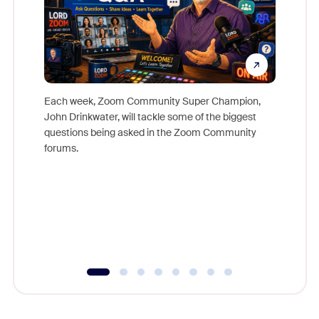
Each week, Zoom Community Super Champion,
John Drinkwater, will tackle some of the biggest
Join Chr
questions being asked in the Zoom Community
Zoom, fo
forums.
beyond l
cost of 
platform
overlook
experien
underutil