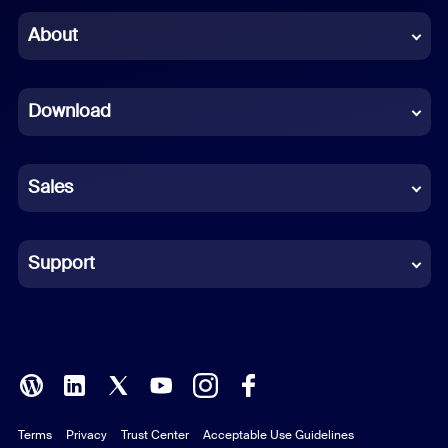
Chinese (Simplified)
About
Dutch
Download
French
German
Sales
Indonesian
Italian
Support
Japanese
Korean
Polish
Terms
Privacy
Trust Center
Acceptable Use Guidelines
Portuguese (Brazil)