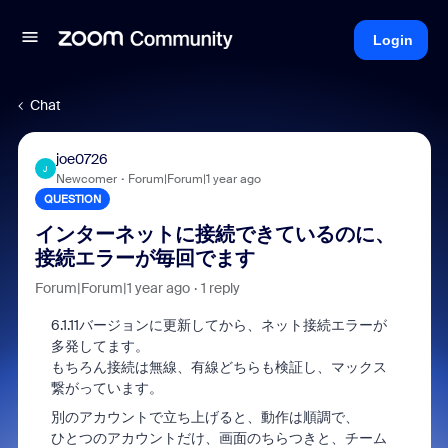
Login
Chat
joe0726
J
Newcomer
Forum|Forum|1 year ago
QUESTION
インターネットに接続できているのに、
接続エラーが毎回でます
Forum|Forum|1 year ago
1 reply
6.1.11
バージョンに更新してから、ネット接続エラーが
多発してます。
もちろん接続は無線、有線どちらも検証し、マックス
繋がっています。
別のアカウントで立ち上げると、動作は順調で、
ひとつのアカウントだけ、画面のちらつきと、チーム