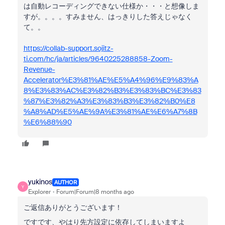
は自動レコーディングできない仕様か・・・と想像しま
すが。。。。すみません、はっきりした答えじゃなく
て。。
https://collab-support.sojitz-
ti.com/hc/ja/articles/9640225288858-Zoom-
Revenue-
Accelerator%E3%81%AE%E5%A4%96%E9%83%A
8%E3%83%AC%E3%82%B3%E3%83%BC%E3%83
%87%E3%82%A3%E3%83%B3%E3%82%B0%E8
%A8%AD%E5%AE%9A%E3%81%AE%E6%A7%8B
%E6%88%90
yukinos
AUTHOR
Y
Explorer
Forum|Forum|8 months ago
ご返信ありがとうございます！
ですです、やはり先方設定に依存してしまいますよ