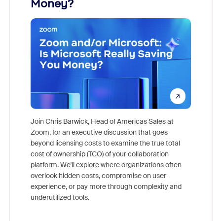
Money?
Join Chris Barwick, Head of Americas Sales at
Zoom, for an executive discussion that goes
As part o
beyond licensing costs to examine the true total
and deep
cost of ownership (TCO) of your collaboration
else, rig
platform. We'll explore where organizations often
overlook hidden costs, compromise on user
experience, or pay more through complexity and
underutilized tools.