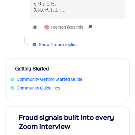
かりました。
失礼いたします。
1 person likes this
K
Show 2 more replies
Getting Started
Community Getting Started Guide
Community Guidelines
Fraud signals built into every
Join
Zoom interview