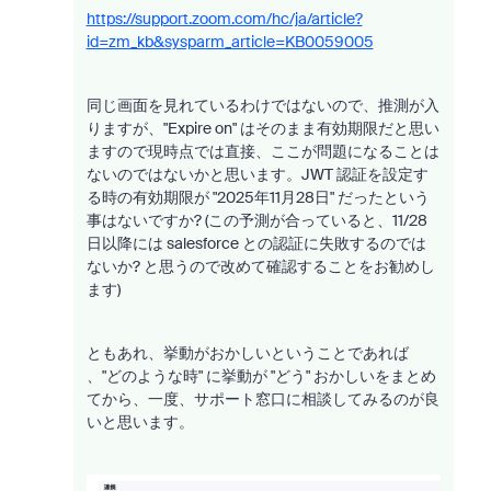
https://support.zoom.com/hc/ja/article?
id=zm_kb&sysparm_article=KB0059005
同じ画面を見れているわけではないので、推測が入
りますが、"Expire on" はそのまま有効期限だと思い
ますので現時点では直接、ここが問題になることは
ないのではないかと思います。JWT 認証を設定す
る時の有効期限が
"2025年11月28日" だったという
事はないですか? (この予測が合っていると、11/28
日以降には salesforce との認証に失敗するのでは
ないか? と思うので改めて確認することをお勧めし
ます)
ともあれ、挙動がおかしいということであれば
、"どのような時" に挙動が "どう" おかしいをまとめ
てから、一度、サポート窓口に相談してみるのが良
いと思います。