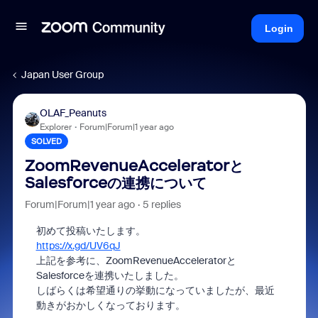
Login
Japan User Group
OLAF_Peanuts
Explorer
Forum|Forum|1 year ago
SOLVED
ZoomRevenueAcceleratorと
Salesforceの連携について
Forum|Forum|1 year ago
5 replies
初めて投稿いたします。
https://x.gd/UV6qJ
上記を参考に、ZoomRevenueAcceleratorと
Salesforceを連携いたしました。
しばらくは希望通りの挙動になっていましたが、最近
動きがおかしくなっております。