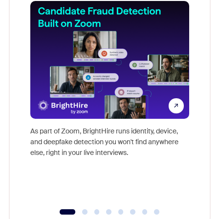
Don't mi
game-ch
As part of Zoom, BrightHire runs identity, device,
are help
and deepfake detection you won't find anywhere
else, right in your live interviews.