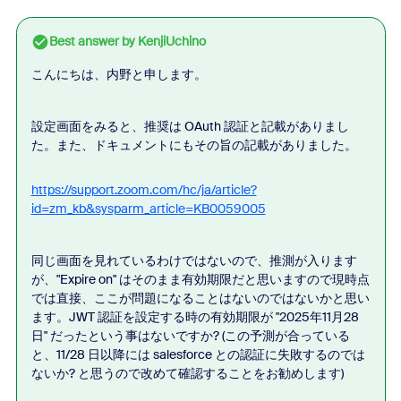
Best answer by
KenjiUchino
こんにちは、内野と申します。
設定画面をみると、推奨は OAuth 認証と記載がありまし
た。また、ドキュメントにもその旨の記載がありました。
https://support.zoom.com/hc/ja/article?
id=zm_kb&sysparm_article=KB0059005
同じ画面を見れているわけではないので、推測が入ります
が、"Expire on" はそのまま有効期限だと思いますので現時点
では直接、ここが問題になることはないのではないかと思い
ます。JWT 認証を設定する時の有効期限が
"2025年11月28
日" だったという事はないですか? (この予測が合っている
と、11/28 日以降には salesforce との認証に失敗するのでは
ないか? と思うので改めて確認することをお勧めします)