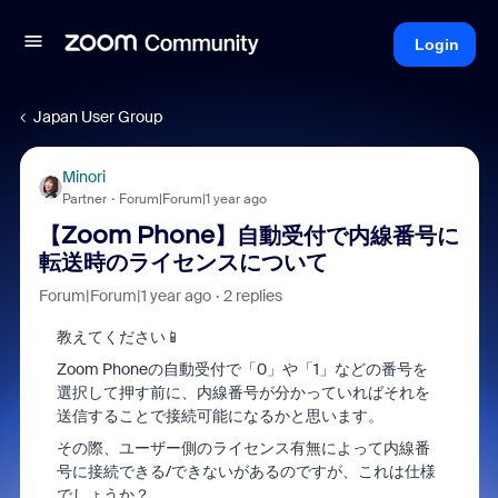
Login
Japan User Group
Minori
Partner
Forum|Forum|1 year ago
【Zoom Phone】自動受付で内線番号に
転送時のライセンスについて
Forum|Forum|1 year ago
2 replies
教えてください📱
Zoom Phoneの自動受付で「0」や「1」などの番号を
選択して押す前に、内線番号が分かっていればそれを
送信することで接続可能になるかと思います。
その際、ユーザー側のライセンス有無によって内線番
号に接続できる/できないがあるのですが、これは仕様
でしょうか？