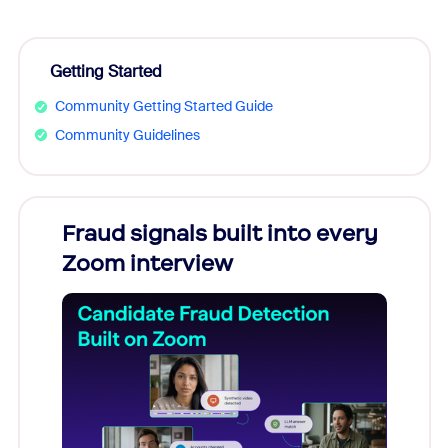
Getting Started
Community Getting Started Guide
Community Guidelines
Fraud signals built into every
Join
Zoom interview