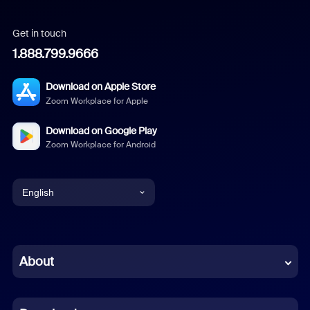
Get in touch
1.888.799.9666
Download on Apple Store
Zoom Workplace for Apple
Download on Google Play
Zoom Workplace for Android
English
English
Chinese (Simplified)
About
Dutch