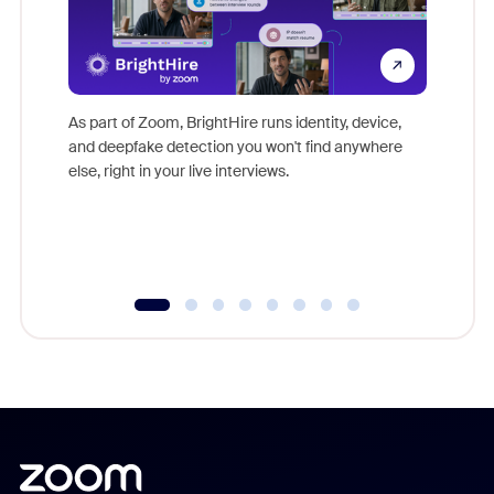
Don't mi
game-ch
As part of Zoom, BrightHire runs identity, device,
are help
and deepfake detection you won't find anywhere
else, right in your live interviews.