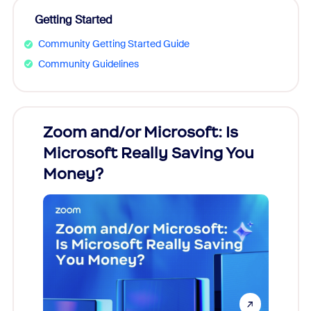
Getting Started
Community Getting Started Guide
Community Guidelines
Zoom and/or Microsoft: Is
Fraud
Microsoft Really Saving You
Zoom
Money?