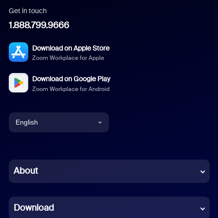
Get in touch
1.888.799.9666
Download on Apple Store
Zoom Workplace for Apple
Download on Google Play
Zoom Workplace for Android
English
English
Chinese (Simplified)
About
Dutch
Download
French