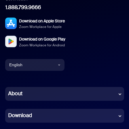
1.888.799.9666
Download on Apple Store
Zoom Workplace for Apple
Download on Google Play
Zoom Workplace for Android
English
English
Chinese (Simplified)
About
Dutch
Download
French