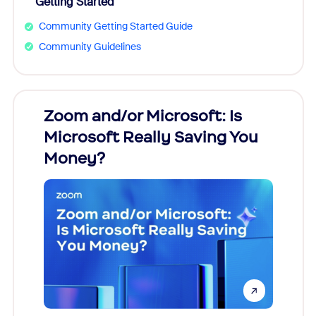
Getting Started
Community Getting Started Guide
Community Guidelines
Zoom and/or Microsoft: Is
Fraud
Microsoft Really Saving You
Zoom
Money?