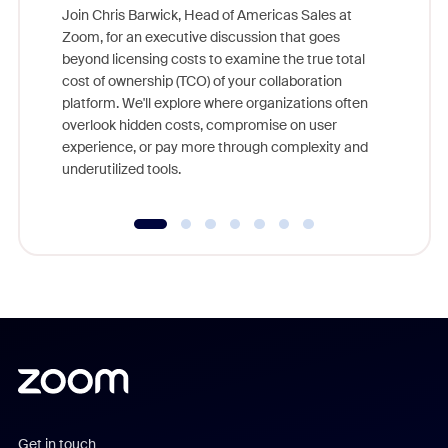
Join Chris Barwick, Head of Americas Sales at
Zoom, for an executive discussion that goes
As part o
beyond licensing costs to examine the true total
and deep
cost of ownership (TCO) of your collaboration
else, rig
platform. We'll explore where organizations often
overlook hidden costs, compromise on user
experience, or pay more through complexity and
underutilized tools.
Get in touch