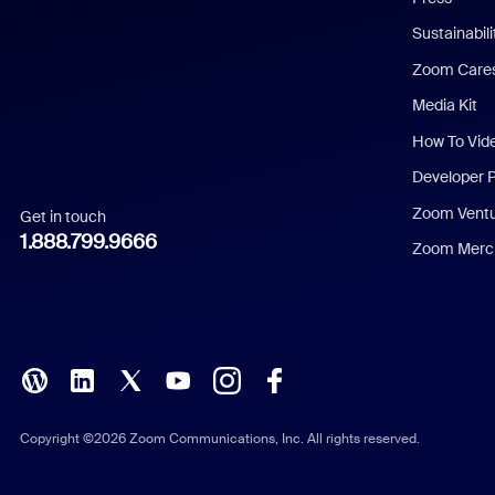
Dutch
Sustainabil
Zoom Care
French
Media Kit
German
How To Vid
Indonesian
Developer 
Zoom Vent
Get in touch
Italian
1.888.799.9666
Zoom Merch
Japanese
Korean
Polish
Portuguese (Brazil)
Copyright ©2026 Zoom Communications, Inc. All rights reserved.
Russian