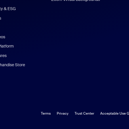
ity & ESG
s
eos
Platform
ures
andise Store
Terms
Privacy
Trust Center
Acceptable Use G