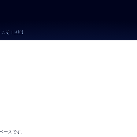
そ！🇯🇵
スペースです。