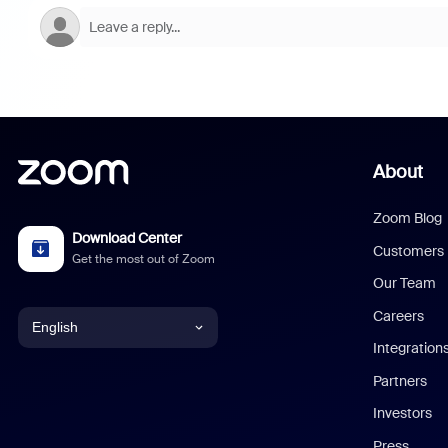
About
Zoom Blog
Download Center
Customers
Get the most out of Zoom
Our Team
Careers
English
Integration
English
Partners
Investors
Chinese (Simplified)
Press