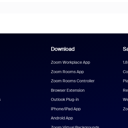
Download
Sa
Zoom Workplace App
1.
Zoom Rooms App
Co
Zoom Rooms Controller
Pl
Browser Extension
Re
s
Outlook Plug-in
We
iPhone/iPad App
Zo
Android App
Zoom Virtual Backgrounds