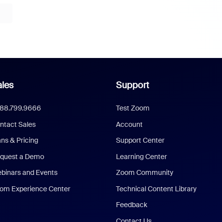
les
Support
888.799.9666
Test Zoom
ntact Sales
Account
ans & Pricing
Support Center
quest a Demo
Learning Center
binars and Events
Zoom Community
om Experience Center
Technical Content Library
Feedback
Contact Us