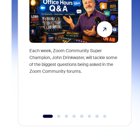
Each week, Zoom Community Super
Join Chri
Champion, John Drinkwater, will tackle some
at Zoom, 
of the biggest questions being asked in the
goes beyo
Zoom Community forums.
true total
collabora
organizat
compromis
more thro
tools.