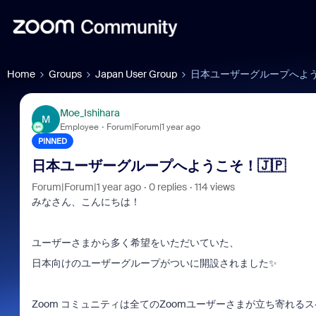
Home
Groups
Japan User Group
日本ユーザーグループへようこ
Moe_Ishihara
M
Employee
Forum|Forum|1 year ago
PINNED
日本ユーザーグループへようこそ！🇯🇵
Forum|Forum|1 year ago
0 replies
114 views
みなさん、こんにちは！
ユーザーさまから多く希望をいただいていた、
日本向けのユーザーグループがついに開設されました✨
Zoom コミュニティは全てのZoomユーザーさまが立ち寄れる