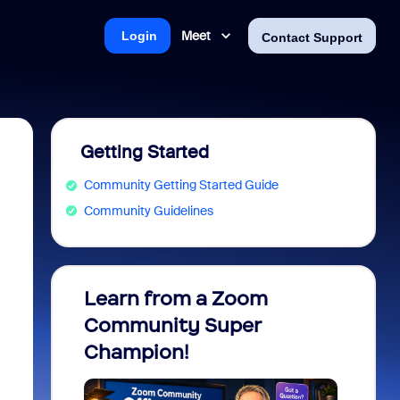
Meet
Login
Contact Support
Getting Started
Community Getting Started Guide
Community Guidelines
Learn from a Zoom
Zoom 
Community Super
Micro
Champion!
You 